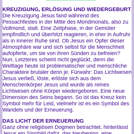
KREUZIGUNG, ERLÖSUNG UND WIEDERGEBURT
Die Kreuzigung Jesus fand während des
Pessachfestes in der Mitte des Mondmonats, also zu
Vollmond, statt. Eine Zeitphase, in der Gemüter
empfindlich und überhitzt reagieren, in eher in Aufruhr
als in innerer Ruhe sind. Ob Jesus ein Opfer dieser
Atmosphäre war und sich selbst für die Menschheit
aufopferte, um sie von ihren Sünden zu befreien?
Nun, Letzteres scheint nicht geglückt, denn die
Weltlage heute ist problematischer und menschliche
Charaktere brutaler denn je. Fürwahr: Das Lichtwesen
Jesus verließ, löste, erlöste sich aus dem
Menschenkörper Jesus und wurde als reines
Lichtwesen ohne Körper wiedergeboren. Eine neue
Dimension des Seins begann. So ist das Kreuz kein
Symbol mehr für Leid, vielmehr ist es ein Symbol des
Wandels und der Erneuerung.
DAS LICHT DER ERNEUERUNG
Ganz ohne religiösen Dogmen betrachtet, hinterlässt
Jesus ein Sinnbild dafür, das Neubeginn, eine