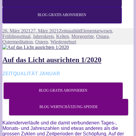
BLOG GRATIS ABONNIEREN
Veröffentlicht
Kategorien
Schlagwörter
26. März 2021
27. März 2021
Zeitqualität
Elementarwesen
,
am
Frühlingsritual
,
Jahreskreis
,
Kelten
,
Morgenröte
,
Ostara
,
Ostermeditation
,
Ostern
,
Wiedergeburt
Auf das Licht ausrichten 1/2020
ZEITQUALITÄT JANUAR
BLOG GRATIS ABONNIEREN
BLOG WERTSCHÄTZUNG-SPENDE
Kalenderverläufe und die damit verbundenen Tages-,
Monats- und Jahreszahlen sind etwas anderes als die
grossen Zyklen und Zeitperioden der Schöpfung. Auf der