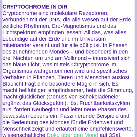
CRYPTOCHROME IN DIR
Cryptochrome sind molekulare Rezeptoren,
verbunden mit der DNA, die alle Wesen auf der Erde
zeitliche Rhythmen, Erd-Magnetismus und das
Lichtspektrum empfinden lassen. All das, was alles
Lebendige auf der Erde und im Universum
miteinander vereint und für alle gültig ist. In Phasen
des zunehmenden Mondes – und besonders in den
drei Nächten um und am Vollmond – intensiviert sich
das blaue Licht, was mittels Chryptochrome im
Organismus wahrgenommen wird und spezifisches
Verhalten in Pflanzen, Tieren und Menschen auslöst.
Blaulicht trägt eine besondere Magie in sich. Es
macht hellfühliger, empfindsamer, hebt die Stimmung,
macht glücklicher (Genuss von Schokoladeneier
ergänzt das Glücksgefühl), löst Fruchtbarkeitszyklen
aus, fördert Neubeginn und leitet neue Phasen des
bewussten Lebens ein. Faszinierende Beispiele und
die Bedeutung des Mondes für die Erdenwelt und
Menschheit zeigt und erläutert eine empfehlenswerte,
wissenschaftliche
Doku über den Mond
auf 3Sat.