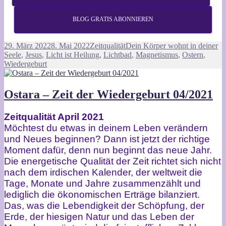
BLOG GRATIS ABONNIEREN
Veröffentlicht
Kategorien
Schlagwörter
29. März 2022
8. Mai 2022
Zeitqualität
Dein Körper wohnt in deiner
am
Seele
,
Jesus
,
Licht ist Heilung
,
Lichtbad
,
Magnetismus
,
Ostern
,
Wiedergeburt
Ostara – Zeit der Wiedergeburt 04/2021
Zeitqualität April 2021
Möchtest du etwas in deinem Leben verändern
und Neues beginnen? Dann ist jetzt der richtige
Moment dafür, denn nun beginnt das neue Jahr.
Die energetische Qualität der Zeit richtet sich nicht
nach dem irdischen Kalender, der weltweit die
Tage, Monate und Jahre zusammenzählt und
lediglich die ökonomischen Erträge bilanziert.
Das, was die Lebendigkeit der Schöpfung, der
Erde, der hiesigen Natur und das Leben der