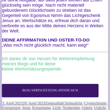
ist deine Aufgabe, auf dass jedes Wesen auf Erden
glückselig sein möge. Nach nicht materiell
gebundenem Glücklichsein zu streben ist das
Gegenteil von Egoismus Nimm das Lichtgeschenk
Jesus an. Wertschätze es, erfreue dich daran und
verbreite es aus der Mitte deines Herzens in Weiten
der Welt.
DEINE AFFIRMATION UND OSTER-TO-DO
„Was mich nicht glücklich macht, kann weg!“
Ich danke dir von Herzen für Weiterempfehlung
meines Blogs und für deine
kleine Wertschätzungsspende.
BLOG-WERTSCHÄTZUNG-SPENDE AB 1€
Veröffentlicht
Kategorien
Schlagwörter
3. April 2023
29. April 2023
Zeitqualität
Christuslicht
,
Cryptochrome
,
am
Erneuerung
,
Jesus
,
Kreuzigung
,
Licht
,
Neubeginn
,
Ostern
,
Unlicht
,