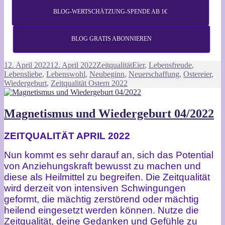
BLOG-WERTSCHÄTZUNG-SPENDE AB 1€
BLOG GRATIS ABONNIEREN
Veröffentlicht
Kategorien
Schlagwörter
12. April 2022
12. April 2022
Zeitqualität
Eier
,
Lebensfreude
,
am
Lebensliebe
,
Lebenswohl
,
Neubeginn
,
Neuerschaffung
,
Ostereier
,
Wiedergeburt
,
Zeitqualität Ostern 2022
Magnetismus und Wiedergeburt 04/2022
ZEITQUALITÄT APRIL 2022
Nun kommt es sehr darauf an, sich das Potential
von Anziehungskraft bewusst zu machen und
diese als Heilmittel zu begreifen. Die Zeitqualität
wird derzeit von intensiven Schwingungen
geformt, die mächtig zerstörend oder mächtig
heilend eingesetzt werden können. Nutze die
Zeitqualität, deine Gedanken und Gefühle zu