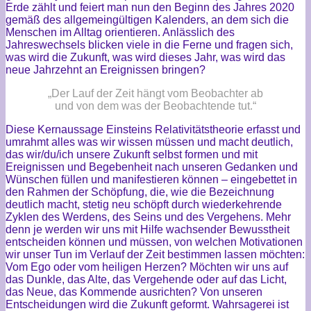
Erde zählt und feiert man nun den Beginn des Jahres 2020
gemäß des allgemeingültigen Kalenders, an dem sich die
Menschen im Alltag orientieren. Anlässlich des
Jahreswechsels blicken viele in die Ferne und fragen sich,
was wird die Zukunft, was wird dieses Jahr, was wird das
neue Jahrzehnt an Ereignissen bringen?
„Der Lauf der Zeit hängt vom Beobachter ab
und von dem was der Beobachtende tut.“
Diese Kernaussage Einsteins Relativitätstheorie erfasst und
umrahmt alles was wir wissen müssen und macht deutlich,
das wir/du/ich unsere Zukunft selbst formen und mit
Ereignissen und Begebenheit nach unseren Gedanken und
Wünschen füllen und manifestieren können – eingebettet in
den Rahmen der Schöpfung, die, wie die Bezeichnung
deutlich macht, stetig neu schöpft durch wiederkehrende
Zyklen des Werdens, des Seins und des Vergehens. Mehr
denn je werden wir uns mit Hilfe wachsender Bewusstheit
entscheiden können und müssen, von welchen Motivationen
wir unser Tun im Verlauf der Zeit bestimmen lassen möchten:
Vom Ego oder vom heiligen Herzen? Möchten wir uns auf
das Dunkle, das Alte, das Vergehende oder auf das Licht,
das Neue, das Kommende ausrichten? Von unseren
Entscheidungen wird die Zukunft geformt. Wahrsagerei ist