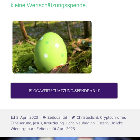
kleine Wertschätzungsspende.
BLOG-WERTSCHÄTZUNG-SPENDE AB 1€
Veröffentlicht
Kategorien
Schlagwörter
3. April 2023
Zeitqualität
Christuslicht
,
Cryptochrome
,
am
Erneuerung
,
Jesus
,
Kreuzigung
,
Licht
,
Neubeginn
,
Ostern
,
Unlicht
,
Wiedergeburt
,
Zeitqualität April 2023