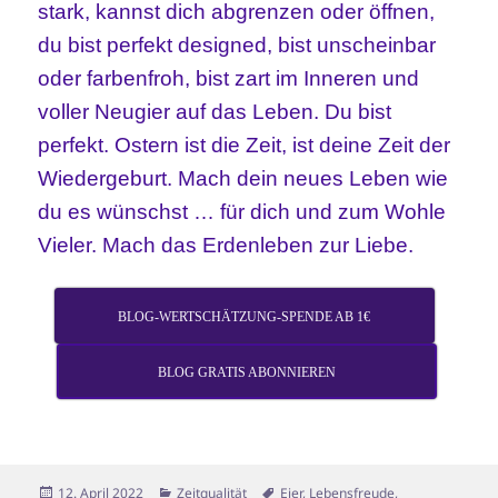
stark, kannst dich abgrenzen oder öffnen,
du bist perfekt designed, bist unscheinbar
oder farbenfroh, bist zart im Inneren und
voller Neugier auf das Leben. Du bist
perfekt. Ostern ist die Zeit, ist deine Zeit der
Wiedergeburt. Mach dein neues Leben wie
du es wünschst … für dich und zum Wohle
Vieler. Mach das Erdenleben zur Liebe.
BLOG-WERTSCHÄTZUNG-SPENDE AB 1€
BLOG GRATIS ABONNIEREN
Veröffentlicht
Kategorien
Schlagwörter
12. April 2022
Zeitqualität
Eier
,
Lebensfreude
,