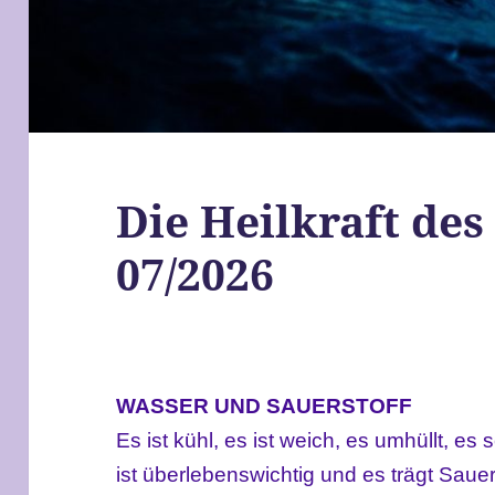
Die Heilkraft de
07/2026
WASSER UND SAUERSTOFF
Es ist kühl, es ist weich, es umhüllt, es s
ist überlebenswichtig und es trägt Sauer