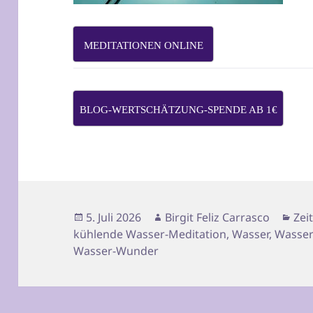
MEDITATIONEN ONLINE
BLOG-WERTSCHÄTZUNG-SPENDE AB 1€
Veröffentlicht
Autor
Kat
5. Juli 2026
Birgit Feliz Carrasco
Zei
am
kühlende Wasser-Meditation
,
Wasser
,
Wasser
Wasser-Wunder