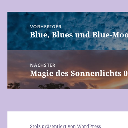
Beitragsnavigation
VORHERIGER
Blue, Blues und Blue-Moo
Vorheriger
Beitrag:
NÄCHSTER
Magie des Sonnenlichts 0
Nächster
Beitrag:
Stolz präsentiert von WordPress