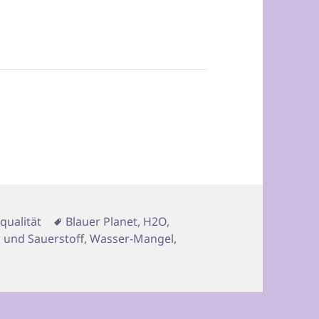
egorien
Schlagwörter
tqualität
Blauer Planet
,
H2O
,
 und Sauerstoff
,
Wasser-Mangel
,