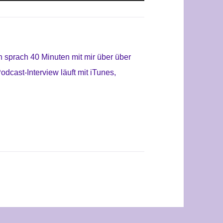
Hoch/Runter
die
benutzen,
Lautstärke
um
zu
die
 sprach 40 Minuten mit mir über
über
regeln.
Lautstärke
dcast-Interview läuft mit iTunes,
zu
regeln.