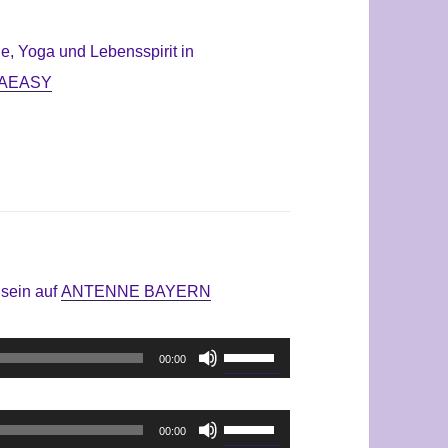
e, Yoga und Lebensspirit in
AEASY
hsein
auf
ANTENNE BAYERN
Pfeiltasten
00:00
Hoch/Runter
benutzen,
Pfeiltasten
00:00
um