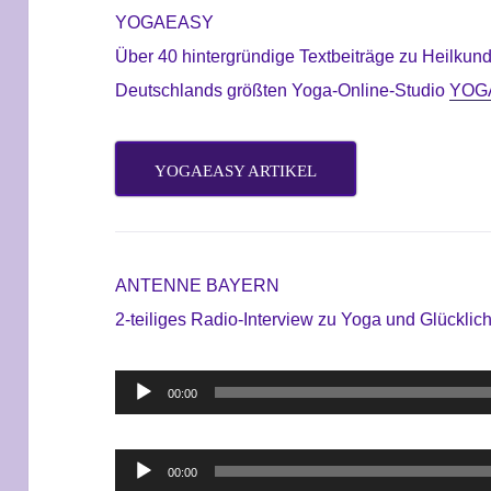
YOGAEASY
Über 40 hintergründige Textbeiträge zu Heilkund
Deutschlands größten Yoga-Online-Studio
YOG
YOGAEASY ARTIKEL
ANTENNE BAYERN
2-teiliges Radio-Interview zu Yoga und Glücklic
Audio-
00:00
Player
Audio-
00:00