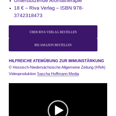
Unterstützende Aromatherapie
18 € – Riva Verlag – ISBN 978-
3742318473
ÜBER RIVA VERLAG BESTELLEN
BEI AMAZON BESTELLEN
HILFREICHE ATEMÜBUNG ZUR IMMUNSTÄRKUNG
© Hessisch-Niedersächsische Allgemeine Zeitung (HNA)
Videoproduktion
Sascha Hoffmann Media
Video-
Player