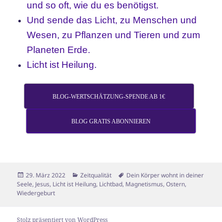
und so oft, wie du es benötigst.
Und sende das Licht, zu Menschen und
Wesen, zu Pflanzen und Tieren und zum
Planeten Erde.
Licht ist Heilung.
BLOG-WERTSCHÄTZUNG-SPENDE AB 1€
BLOG GRATIS ABONNIEREN
Veröffentlicht
Kategorien
Schlagwörter
29. März 2022
Zeitqualität
Dein Körper wohnt in deiner
am
Seele
,
Jesus
,
Licht ist Heilung
,
Lichtbad
,
Magnetismus
,
Ostern
,
Wiedergeburt
Stolz präsentiert von WordPress