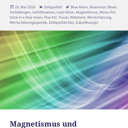
Veröffentlicht
Kategorien
Schlagwörter
28. Mai 2026
Zeitqualität
Blue-Moon
,
Bluemoon
,
Blues
,
am
Forbildungen
,
Gefühlswesen
,
Love-Moon
,
Magnetismus
,
Minus-Pol
,
Once in a blue moon
,
Plus-Pol
,
Trauer
,
Webinare
,
Wertschätzung
,
Wertschätzungsspende
,
Zeitqualität Mai
,
Zukunftsangst
Magnetismus und