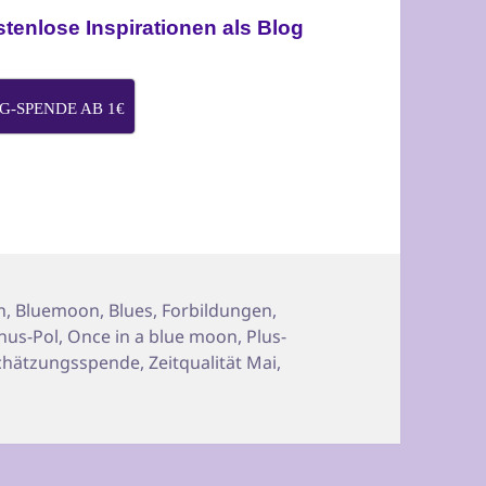
enlose Inspirationen als Blog
-SPENDE AB 1€
ter
n
,
Bluemoon
,
Blues
,
Forbildungen
,
nus-Pol
,
Once in a blue moon
,
Plus-
chätzungsspende
,
Zeitqualität Mai
,