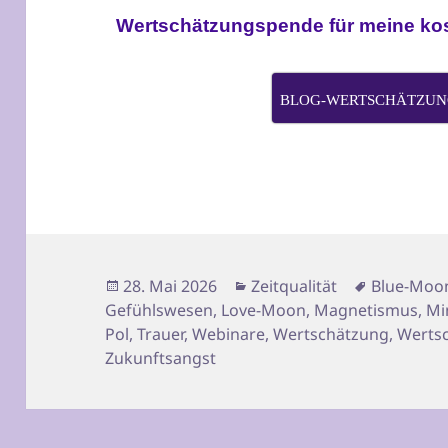
Wertschätzungspende für meine kost
BLOG-WERTSCHÄTZUNG
Veröffentlicht
Kategorien
Schlagwör
28. Mai 2026
Zeitqualität
Blue-Moo
am
Gefühlswesen
,
Love-Moon
,
Magnetismus
,
Mi
Pol
,
Trauer
,
Webinare
,
Wertschätzung
,
Werts
Zukunftsangst