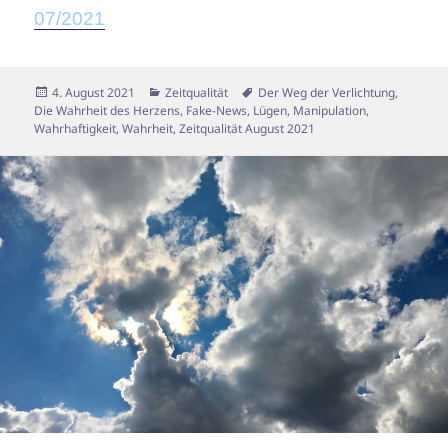
07/2021
Veröffentlicht
Kategorien
Schlagwörter
4. August 2021
Zeitqualität
Der Weg der Verlichtung
,
am
Die Wahrheit des Herzens
,
Fake-News
,
Lügen
,
Manipulation
,
Wahrhaftigkeit
,
Wahrheit
,
Zeitqualität August 2021