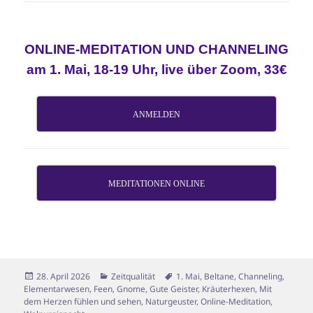
ONLINE-MEDITATION UND CHANNELING
am 1. Mai, 18-19 Uhr, live über Zoom, 33€
ANMELDEN
MEDITATIONEN ONLINE
Veröffentlicht
Kategorien
Schlagwörter
28. April 2026
Zeitqualität
1. Mai
,
Beltane
,
Channeling
,
am
Elementarwesen
,
Feen
,
Gnome
,
Gute Geister
,
Kräuterhexen
,
Mit
dem Herzen fühlen und sehen
,
Naturgeuster
,
Online-Meditation
,