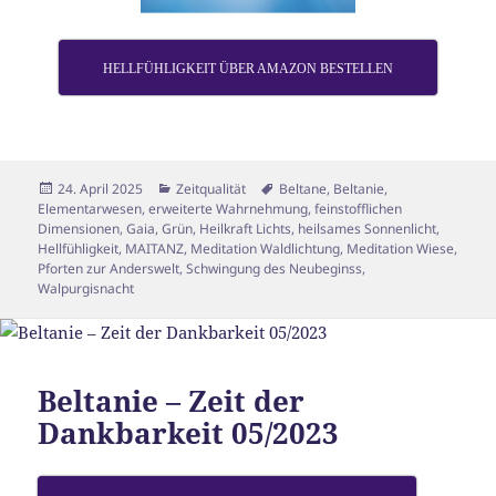
HELLFÜHLIGKEIT ÜBER AMAZON BESTELLEN
Veröffentlicht
Kategorien
Schlagwörter
24. April 2025
Zeitqualität
Beltane
,
Beltanie
,
am
Elementarwesen
,
erweiterte Wahrnehmung
,
feinstofflichen
Dimensionen
,
Gaia
,
Grün
,
Heilkraft Lichts
,
heilsames Sonnenlicht
,
Hellfühligkeit
,
MAITANZ
,
Meditation Waldlichtung
,
Meditation Wiese
,
Pforten zur Anderswelt
,
Schwingung des Neubeginss
,
Walpurgisnacht
Beltanie – Zeit der
Dankbarkeit 05/2023