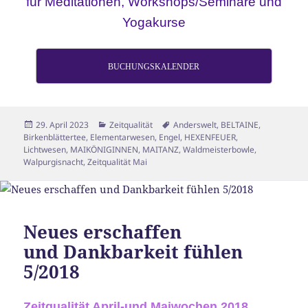
für Meditationen, Workshops/Seminare und
Yogakurse
BUCHUNGSKALENDER
Veröffentlicht
Kategorien
Schlagwörter
29. April 2023
Zeitqualität
Anderswelt
,
BELTAINE
,
am
Birkenblättertee
,
Elementarwesen
,
Engel
,
HEXENFEUER
,
Lichtwesen
,
MAIKÖNIGINNEN
,
MAITANZ
,
Waldmeisterbowle
,
Walpurgisnacht
,
Zeitqualität Mai
Neues erschaffen
und Dankbarkeit fühlen
5/2018
Zeitqualität April-und Maiwochen 2018