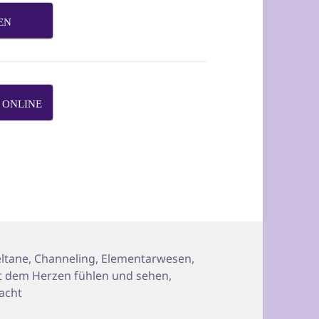
EN
 ONLINE
rter
ltane
,
Channeling
,
Elementarwesen
,
t dem Herzen fühlen und sehen
,
acht