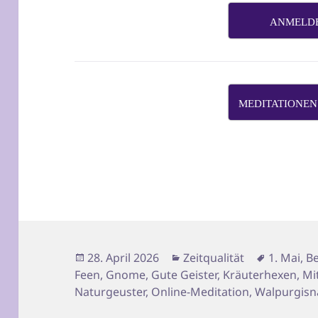
ANMELD
MEDITATIONEN
Veröffentlicht
Kategorien
Schlagwö
28. April 2026
Zeitqualität
1. Mai
,
Be
am
Feen
,
Gnome
,
Gute Geister
,
Kräuterhexen
,
Mi
Naturgeuster
,
Online-Meditation
,
Walpurgisn