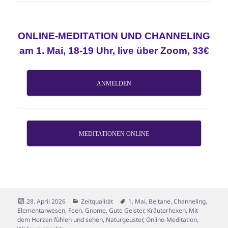
ONLINE-MEDITATION UND CHANNELING
am 1. Mai, 18-19 Uhr, live über Zoom, 33€
ANMELDEN
MEDITATIONEN ONLINE
Veröffentlicht
Kategorien
Schlagwörter
28. April 2026
Zeitqualität
1. Mai
,
Beltane
,
Channeling
,
am
Elementarwesen
,
Feen
,
Gnome
,
Gute Geister
,
Kräuterhexen
,
Mit
dem Herzen fühlen und sehen
,
Naturgeuster
,
Online-Meditation
,