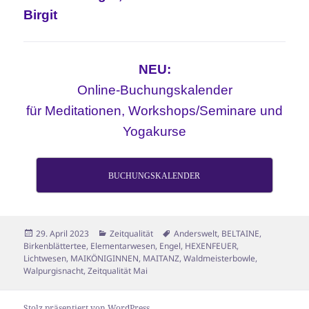
Birgit
NEU:
Online-Buchungskalender
für Meditationen, Workshops/Seminare und
Yogakurse
BUCHUNGSKALENDER
Veröffentlicht
Kategorien
Schlagwörter
29. April 2023
Zeitqualität
Anderswelt
,
BELTAINE
,
am
Birkenblättertee
,
Elementarwesen
,
Engel
,
HEXENFEUER
,
Lichtwesen
,
MAIKÖNIGINNEN
,
MAITANZ
,
Waldmeisterbowle
,
Walpurgisnacht
,
Zeitqualität Mai
Stolz präsentiert von WordPress