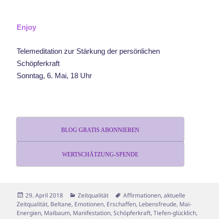
Enjoy
Telemeditation zur Stärkung der persönlichen
Schöpferkraft
Sonntag, 6. Mai, 18 Uhr
BLOG GRATIS ABONNIEREN
WERTSCHÄTZUNG-SPENDE
Veröffentlicht
Kategorien
Schlagwörter
29. April 2018
Zeitqualität
Affirmationen
,
aktuelle
am
Zeitqualität
,
Beltane
,
Emotionen
,
Erschaffen
,
Lebensfreude
,
Mai-
Energien
,
Maibaum
,
Manifestation
,
Schöpferkraft
,
Tiefen-glücklich
,