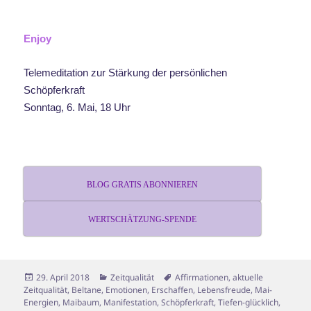
Enjoy
Telemeditation zur Stärkung der persönlichen
Schöpferkraft
Sonntag, 6. Mai, 18 Uhr
BLOG GRATIS ABONNIEREN
WERTSCHÄTZUNG-SPENDE
Veröffentlicht
Kategorien
Schlagwörter
29. April 2018
Zeitqualität
Affirmationen
,
aktuelle
am
Zeitqualität
,
Beltane
,
Emotionen
,
Erschaffen
,
Lebensfreude
,
Mai-
Energien
,
Maibaum
,
Manifestation
,
Schöpferkraft
,
Tiefen-glücklich
,