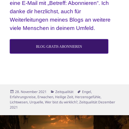
eine E-Mail mit „Betreff: Abonnieren“. Ich
danke dir herzlichst, auch für
Weiterleitungen meines Blogs an weitere
viele Menschen in deinem Umfeld.
BLOG GRATIS ABONNIEREN
Veröffentlicht
Kategorien
Schlagwörter
28. November 2021
Zeitqualität
Engel
,
am
Erfahrungsreise
,
Erwachen
,
Heilige Zeit
,
Herzensgefühle
,
Lichtwesen
,
Urquelle
,
Wer bist du wirklich?
,
Zeitqualität Dezember
2021