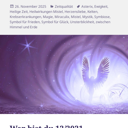
Veröffentlicht
Kategorien
Schlagwörter
26. November 2025
Zeitqualität
Asterix
,
Ewigkeit
,
am
Heilige Zeit
,
Heilwirkungen Mistel
,
Herzensliebe
,
Kelten
,
Krebserkrankungen
,
Magie
,
Miraculix
,
Mistel
,
Mystik
,
Symbiose
,
Symbol für Frieden
,
Symbol für Glück
,
Unsterblickheit
,
zwischen
Himmel und Erde