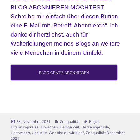
BLOG ABONNIEREN MÖCHTEST
Schreibe mir einfach über diesen Button
eine E-Mail mit „Betreff: Abonnieren“. Ich
danke dir herzlichst, auch für
Weiterleitungen meines Blogs an weitere
viele Menschen in deinem Umfeld.
BLOG GRATIS ABONNIEREN
Veröffentlicht
Kategorien
Schlagwörter
28. November 2021
Zeitqualität
Engel
,
am
Erfahrungsreise
,
Erwachen
,
Heilige Zeit
,
Herzensgefühle
,
Lichtwesen
,
Urquelle
,
Wer bist du wirklich?
,
Zeitqualität Dezember
2021