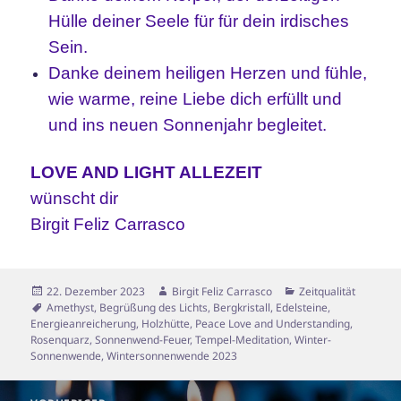
Hülle deiner Seele für für dein irdisches
Sein.
Danke deinem heiligen Herzen und fühle,
wie warme, reine Liebe dich erfüllt und
und ins neuen Sonnenjahr begleitet.
LOVE AND LIGHT ALLEZEIT
wünscht dir
Birgit Feliz Carrasco
Veröffentlicht
Autor
Kategorien
22. Dezember 2023
Birgit Feliz Carrasco
Zeitqualität
am
Schlagwörter
Amethyst
,
Begrüßung des Lichts
,
Bergkristall
,
Edelsteine
,
Energieanreicherung
,
Holzhütte
,
Peace Love and Understanding
,
Rosenquarz
,
Sonnenwend-Feuer
,
Tempel-Meditation
,
Winter-
Sonnenwende
,
Wintersonnenwende 2023
Beitragsnavigation