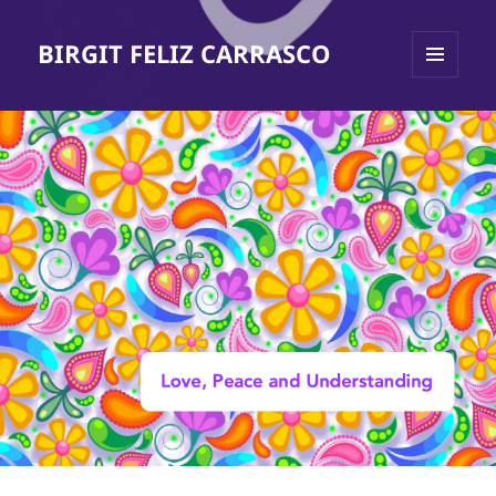
BIRGIT FELIZ CARRASCO
MENÜ
UND
WIDGETS