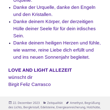
Urquelle.
Danke der Urquelle, danke den Engeln
und den Kristallen.
Danke deinem Körper, der derzeitigen
Hülle deiner Seele für für dein irdisches
Sein.
Danke deinem heiligen Herzen und fühle,
wie warme, reine Liebe dich erfüllt und
und ins neuen Sonnenjahr begleitet.
LOVE AND LIGHT ALLEZEIT
wünscht dir
Birgit Feliz Carrasco
Veröffentlicht
Kategorien
Schlagwörter
22. Dezember 2023
Zeitqualität
Amethyst
,
Begrüßung
am
des Lichts
,
Bergkristall
,
Edelsteine
,
Energieanreicherung
,
Holzhütte
,