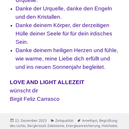
Urquelle.
Danke der Urquelle, danke den Engeln
und den Kristallen.
Danke deinem Körper, der derzeitigen
Hülle deiner Seele für für dein irdisches
Sein.
Danke deinem heiligen Herzen und fühle,
wie warme, reine Liebe dich erfüllt und
und ins neuen Sonnenjahr begleitet.
LOVE AND LIGHT ALLEZEIT
wünscht dir
Birgit Feliz Carrasco
Veröffentlicht
Kategorien
Schlagwörter
22. Dezember 2023
Zeitqualität
Amethyst
,
Begrüßung
am
des Lichts
,
Bergkristall
,
Edelsteine
,
Energieanreicherung
,
Holzhütte
,