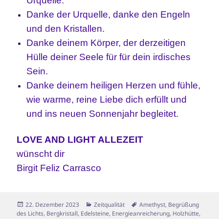
Urquelle.
Danke der Urquelle, danke den Engeln
und den Kristallen.
Danke deinem Körper, der derzeitigen
Hülle deiner Seele für für dein irdisches
Sein.
Danke deinem heiligen Herzen und fühle,
wie warme, reine Liebe dich erfüllt und
und ins neuen Sonnenjahr begleitet.
LOVE AND LIGHT ALLEZEIT
wünscht dir
Birgit Feliz Carrasco
Veröffentlicht
Kategorien
Schlagwörter
22. Dezember 2023
Zeitqualität
Amethyst
,
Begrüßung
am
des Lichts
,
Bergkristall
,
Edelsteine
,
Energieanreicherung
,
Holzhütte
,