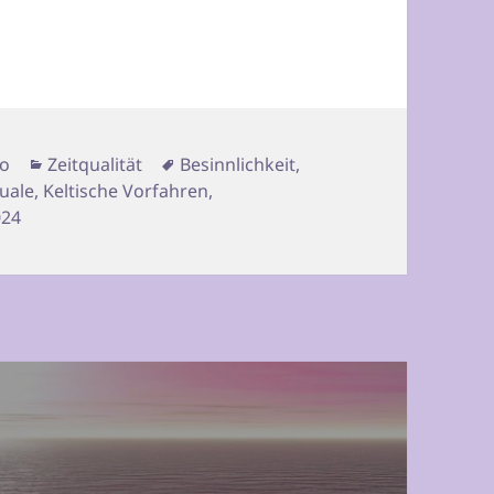
Kategorien
Schlagwörter
co
Zeitqualität
Besinnlichkeit
,
tuale
,
Keltische Vorfahren
,
024