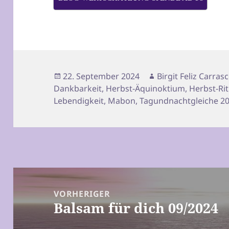
Veröffentlicht
Autor
22. September 2024
Birgit Feliz Carras
am
Dankbarkeit
,
Herbst-Äquinoktium
,
Herbst-Ri
Lebendigkeit
,
Mabon
,
Tagundnachtgleiche 2
Beitragsnavigation
VORHERIGER
Balsam für dich 09/2024
Vorheriger
Beitrag: