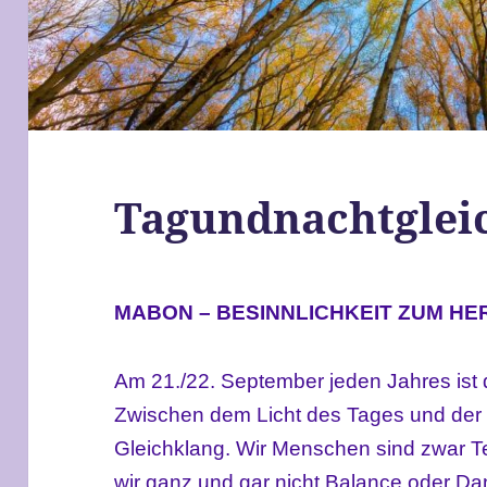
Tagundnachtglei
MABON – BESINNLICHKEIT ZUM HE
Am 21./22. September jeden Jahres ist d
Zwischen dem Licht des Tages und der 
Gleichklang. Wir Menschen sind zwar Tei
wir ganz und gar nicht Balance oder Da