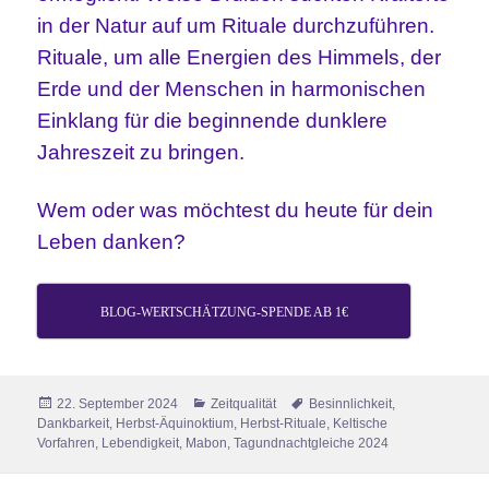
in der Natur auf um Rituale durchzuführen.
Rituale, um alle Energien des Himmels, der
Erde und der Menschen in harmonischen
Einklang für die beginnende dunklere
Jahreszeit zu bringen.
Wem oder was möchtest du heute für dein
Leben danken?
BLOG-WERTSCHÄTZUNG-SPENDE AB 1€
Veröffentlicht
Kategorien
Schlagwörter
22. September 2024
Zeitqualität
Besinnlichkeit
,
am
Dankbarkeit
,
Herbst-Äquinoktium
,
Herbst-Rituale
,
Keltische
Vorfahren
,
Lebendigkeit
,
Mabon
,
Tagundnachtgleiche 2024