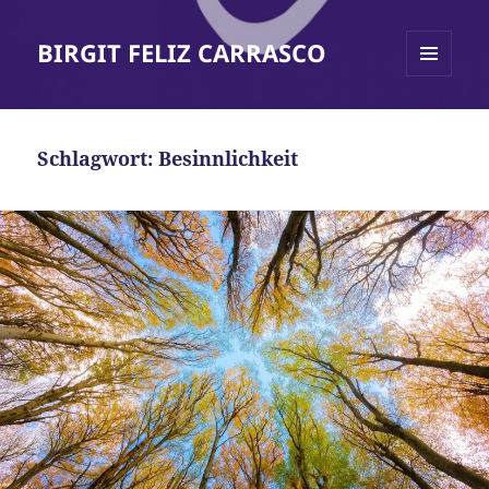
BIRGIT FELIZ CARRASCO
MENÜ
UND
WIDGETS
Schlagwort:
Besinnlichkeit