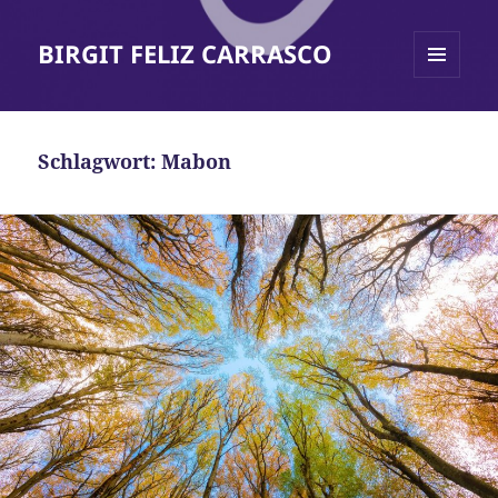
BIRGIT FELIZ CARRASCO
MENÜ
UND
WIDGETS
Schlagwort:
Mabon