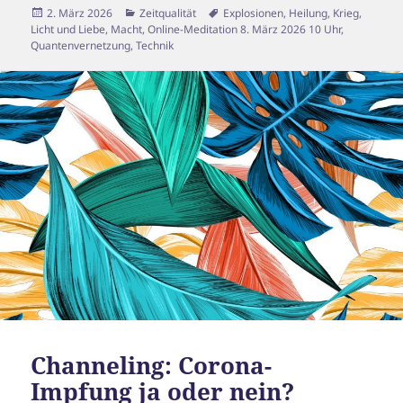
Veröffentlicht
Kategorien
Schlagwörter
2. März 2026
Zeitqualität
Explosionen
,
Heilung
,
Krieg
,
am
Licht und Liebe
,
Macht
,
Online-Meditation 8. März 2026 10 Uhr
,
Quantenvernetzung
,
Technik
Channeling: Corona-
Impfung ja oder nein?