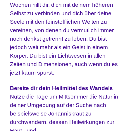
Wochen
hilft dir
,
dich mit deine
m höheren
Selbst zu verbinden
und
dich
ü
ber deine
Seele
mit den feinstofflichen Welten zu
ver
eine
n
, von denen du vermutlich immer
noch denkst getrennt zu leben. Du bist
jedoch weit mehr als ein Geist in einem
Körper. Du bist ein Lichtwesen in allen
Zeiten und Dimensionen, auch wenn du es
jetzt kaum spürst.
B
ereite dir dein Heilmittel des Wandels
N
utze die Tage
um Mittsommer
die
Natur in
deiner Umgebung auf der Suche nach
beispielsweise Johanniskraut
zu
durchwandern, dessen Heilwirkungen zur
Haut
– und