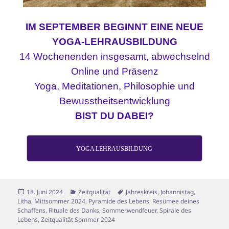
IM SEPTEMBER BEGINNT EINE NEUE
YOGA-LEHRAUSBILDUNG
14 Wochenenden insgesamt, abwechselnd
Online und Präsenz
Yoga, Meditationen, Philosophie und
Bewusstheitsentwicklung
BIST DU DABEI?
YOGA LEHRAUSBILDUNG
Veröffentlicht
Kategorien
Schlagwörter
18. Juni 2024
Zeitqualität
Jahreskreis
,
Johannistag
,
am
Litha
,
Mittsommer 2024
,
Pyramide des Lebens
,
Resümee deines
Schaffens
,
Rituale des Danks
,
Sommerwendfeuer
,
Spirale des
Lebens
,
Zeitqualität Sommer 2024