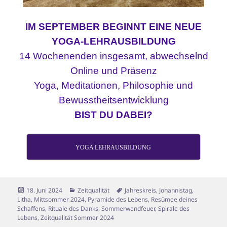
IM SEPTEMBER BEGINNT EINE NEUE
YOGA-LEHRAUSBILDUNG
14 Wochenenden insgesamt, abwechselnd
Online und Präsenz
Yoga, Meditationen, Philosophie und
Bewusstheitsentwicklung
BIST DU DABEI?
YOGA LEHRAUSBILDUNG
Veröffentlicht
Kategorien
Schlagwörter
18. Juni 2024
Zeitqualität
Jahreskreis
,
Johannistag
,
am
Litha
,
Mittsommer 2024
,
Pyramide des Lebens
,
Resümee deines
Schaffens
,
Rituale des Danks
,
Sommerwendfeuer
,
Spirale des
Lebens
,
Zeitqualität Sommer 2024