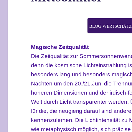
BLOG WERTSCHÄTZ
M
agische
Zeitqualität
Die Zeitqualität zur Sommersonnenwende
denn die kosmische Lichteinstrahlung i
besonders lang und besonders magisch.
Nächten um den 20.
/21.
Juni die
Trenn
höheren Dimensionen und der irdisch-fe
Welt
durch Licht transparenter werden.
für die, die neugierig darauf sind ande
kennenzulernen
. Die Lichtintensität z
wie metaphysisch möglich, sich
präzis