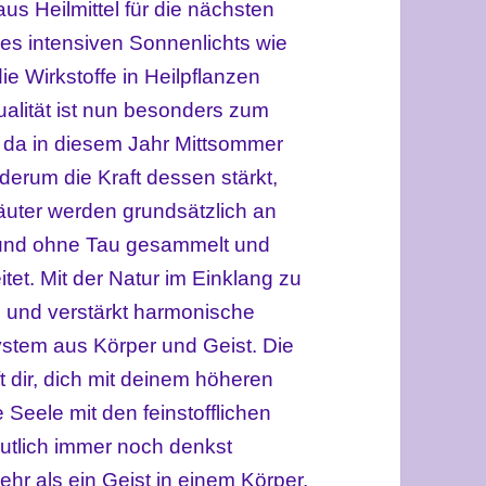
s Heilmittel für die nächsten
des intensiven Sonnenlichts wie
ie Wirkstoffe in Heilpflanzen
ualität
ist nun
besonders zum
 da in diesem Jahr Mittsommer
ederum die Kraft dessen stärkt,
äuter werden grundsätzlich an
und ohne Tau gesammelt und
et. Mit der Natur im Einklang zu
e und
verstärkt
harmonische
stem aus Körper und Geist
. Die
ft dir
,
dich mit deine
m höheren
e Seele
mit den feinstofflichen
utlich immer noch denkst
ehr als ein Geist in einem Körper.