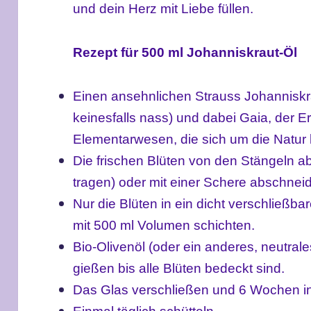
und dein Herz mit Liebe füllen.
Rezept für 500 ml Johanniskraut-Öl
Einen ansehnliche
n
Strauss Johanniskra
keinesfalls nass) und dabei Gaia, der E
Elementarwesen, die sich um die Natu
Die frischen Blüten von den Stängeln 
tragen)
oder mit einer Schere abschnei
Nur d
ie Blüten in ein di
c
ht verschließba
mit 500 ml Volumen schichten.
Bio-Olivenöl (oder ein anderes, neutrale
gießen
bis alle Blüten bedeckt sind.
Das Glas verschließen und 6 Wochen in 