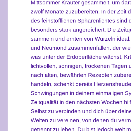
Mittsommer Kräuter gesammelt, um darau
zwölf Monate zuzubereiten. In der Zeit 
des feinstofflichen Sphärenlichtes sind d
besonders stark angereichert
.
D
ie Zeitq
sammeln und ernten von Wurzeln ideal,
und Neumond zusammenfallen
, der wi
was unter der Erdoberfläche wächst.
Kr
lichtvollen,
sonnigen,
trockenen Tagen 
nach alten, bewährten Rezepten zubereit
handeln
,
schenkt bereits Herzensfreud
Schwingung
en
in deinem
einmaligen
Sy
Zeitqualität in den nächsten Wochen
hil
Selbst zu verbinden
und
dich
ü
ber dein
Welten zu ver
eine
n
, von denen du verm
getrennt zu leben. Du bist jedoch weit m