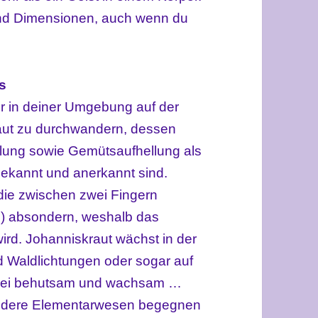
 und Dimensionen, auch wenn du
ls
r in deiner Umgebung auf der
aut
zu durchwandern, dessen
ilung
sowie
Gemütsaufhellung
als
bekannt und anerkannt sind
.
 die zwischen zwei Fingern
n)
absondern, weshalb das
ird.
Johanniskraut
wächst in der
 Waldlichtungen oder
sogar auf
sei behutsam und wachsam …
ndere Elementarwesen begegnen