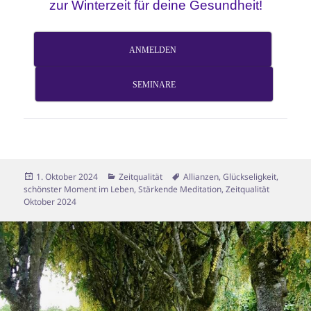
zur Winterzeit für deine Gesundheit!
ANMELDEN
SEMINARE
Veröffentlicht
Kategorien
Schlagwörter
1. Oktober 2024
Zeitqualität
Allianzen
,
Glückseligkeit
,
am
schönster Moment im Leben
,
Stärkende Meditation
,
Zeitqualität
Oktober 2024