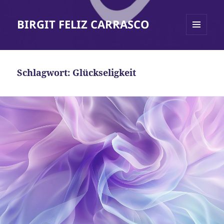
BIRGIT FELIZ CARRASCO
MENÜ
UND
WIDGETS
Schlagwort:
Glückseligkeit