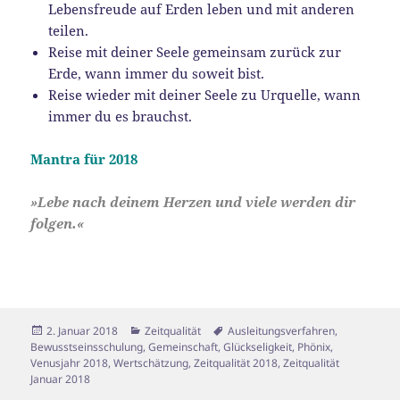
Lebensfreude auf Erden leben und mit anderen
teilen.
Reise mit deiner Seele gemeinsam zurück zur
Erde, wann immer du soweit bist.
Reise wieder mit deiner Seele zu Urquelle, wann
immer du es brauchst.
Mantra für 2018
»Lebe nach deinem Herzen und viele werden dir
folgen.«
Veröffentlicht
Kategorien
Schlagwörter
2. Januar 2018
Zeitqualität
Ausleitungsverfahren
,
am
Bewusstseinsschulung
,
Gemeinschaft
,
Glückseligkeit
,
Phönix
,
Venusjahr 2018
,
Wertschätzung
,
Zeitqualität 2018
,
Zeitqualität
Januar 2018