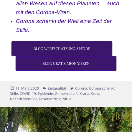
allen Wesen auf diesen Planeten… auch
mit den Corona-Viren.
Corona schenkt der Welt eine Zeit der
Stille.
BLOG WERTSCHÄTZUNG-SPENDE
BLOG GRATIS ABONNIEREN
Veröffentlicht
Kategorien
Schlagwörter
11. März 2020
Zeitqualität
Corona
,
Corona schenkt
am
Stille
,
COVID-19
,
Epidemie
,
Gemeinschaft
,
Kranz
,
Kreis
,
Nachrichten-Sog
,
Resonanzfeld
,
Virus