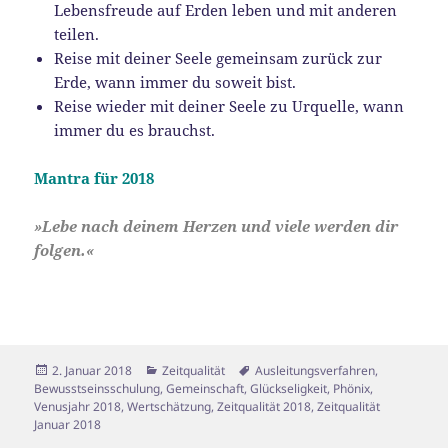
Lebensfreude auf Erden leben und mit anderen
teilen.
Reise mit deiner Seele gemeinsam zurück zur
Erde, wann immer du soweit bist.
Reise wieder mit deiner Seele zu Urquelle, wann
immer du es brauchst.
Mantra für 2018
»Lebe nach deinem Herzen und viele werden dir
folgen.«
Veröffentlicht
Kategorien
Schlagwörter
2. Januar 2018
Zeitqualität
Ausleitungsverfahren
,
am
Bewusstseinsschulung
,
Gemeinschaft
,
Glückseligkeit
,
Phönix
,
Venusjahr 2018
,
Wertschätzung
,
Zeitqualität 2018
,
Zeitqualität
Januar 2018