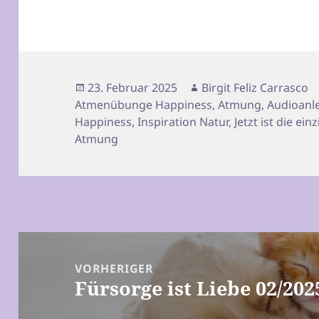
Veröffentlicht
Autor
23. Februar 2025
Birgit Feliz Carrasco
am
Atmenübunge Happiness
,
Atmung
,
Audioanl
Happiness
,
Inspiration Natur
,
Jetzt ist die ein
Atmung
Beitragsnavigation
VORHERIGER
Fürsorge ist Liebe 02/202
Vorheriger
Beitrag: