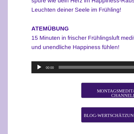
spüre wie dein Herz im Happiness-Raus
Leuchten deiner Seele im Frühling!
ATEMÜBUNG
15 Minuten in frischer Frühlingsluft med
und unendliche Happiness fühlen!
Audio-
00:00
Player
MONTAGSMEDITA
CHANNEL
BLOG-WERTSCHÄTZUNG