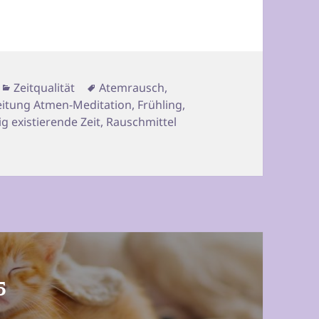
Kategorien
Schlagwörter
Zeitqualität
Atemrausch
,
eitung Atmen-Meditation
,
Frühling
,
zig existierende Zeit
,
Rauschmittel
5