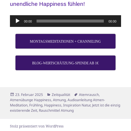
unendliche Happiness fühlen!
Audio-
00:00
00:00
Player
MONTAGSMEDITATIONEN + CHANNELING
BLOG-WERTSCHÄTZUNG-SPENDE AB 1€
Veröffentlicht
Kategorien
Schlagwörter
23. Februar 2025
Zeitqualität
Atemrausch
,
am
Atmenübunge Happiness
,
Atmung
,
Audioanleitung Atmen-
Meditation
,
Frühling
,
Happiness
,
Inspiration Natur
,
Jetzt ist die einzig
existierende Zeit
,
Rauschmittel Atmung
Stolz präsentiert von WordPress