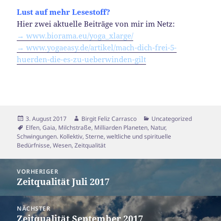
Lust auf mehr Lesestoff?
Hier zwei aktuelle Beiträge von mir im Netz:
→ www.biorama.eu/yoga_xlarge/
→ www.yogaeasy.de/artikel/mach-dich-frei-5-
huerden-die-es-zu-ueberwinden-gilt
Veröffentlicht
Autor
Kategorien
3. August 2017
Birgit Feliz Carrasco
Uncategorized
am
Schlagwörter
Elfen
,
Gaia
,
Milchstraße
,
Milliarden Planeten
,
Natur
,
Schwingungen. Kollektiv
,
Sterne
,
weltliche und spirituelle
Bedürfnisse
,
Wesen
,
Zeitqualität
Beitragsnavigation
VORHERIGER
Zeitqualität Juli 2017
Vorheriger
Beitrag:
NÄCHSTER
Zeitqualität September 2017
Nächster