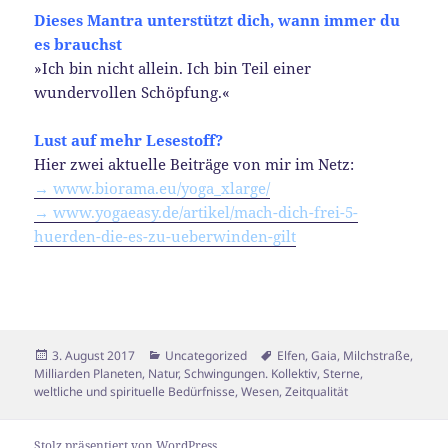
D
ieses
Mantra
unterstützt
dich, wann immer du
es brauchst
»Ich bin nicht allein. Ich bin Teil einer
wundervollen Schöpfung.«
Lust auf mehr Lesestoff?
Hier zwei aktuelle Beiträge von mir im Netz:
→ www.biorama.eu/yoga_xlarge/
→ www.yogaeasy.de/artikel/mach-dich-frei-5-
huerden-die-es-zu-ueberwinden-gilt
Veröffentlicht
Kategorien
Schlagwörter
3. August 2017
Uncategorized
Elfen
,
Gaia
,
Milchstraße
,
am
Milliarden Planeten
,
Natur
,
Schwingungen. Kollektiv
,
Sterne
,
weltliche und spirituelle Bedürfnisse
,
Wesen
,
Zeitqualität
Stolz präsentiert von WordPress