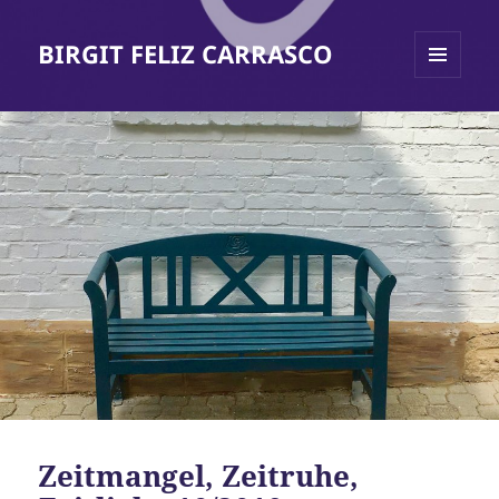
BIRGIT FELIZ CARRASCO
MENÜ
UND
WIDGETS
Zeitmangel, Zeitruhe,