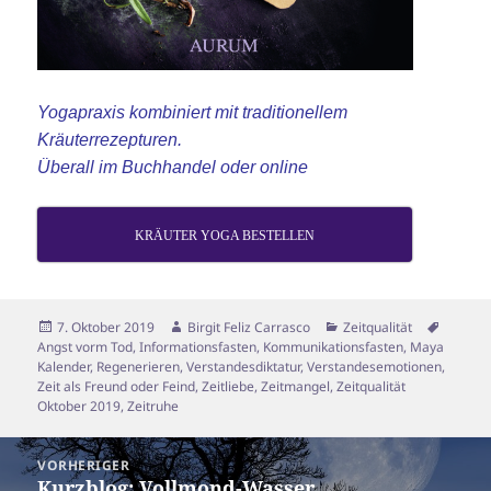
Yogapraxis kombiniert mit traditionellem
Kräuterrezepturen.
Überall im Buchhandel oder online
KRÄUTER YOGA BESTELLEN
Veröffentlicht
Autor
Kategorien
Schlag
7. Oktober 2019
Birgit Feliz Carrasco
Zeitqualität
am
Angst vorm Tod
,
Informationsfasten
,
Kommunikationsfasten
,
Maya
Kalender
,
Regenerieren
,
Verstandesdiktatur
,
Verstandesemotionen
,
Zeit als Freund oder Feind
,
Zeitliebe
,
Zeitmangel
,
Zeitqualität
Oktober 2019
,
Zeitruhe
Beitragsnavigation
VORHERIGER
Kurzblog: Vollmond-Wasser
Vorheriger