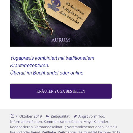
Yogapraxis kombiniert mit traditionellem
Kräuterrezepturen.
Überall im Buchhandel oder online
KRÄUTER YOGA BESTELLEN
Veröffentlicht
Kategorien
Schlagwörter
7. Oktober 2019
Zeitqualität
Angst vorm Tod
,
am
Informationsfasten
,
Kommunikationsfasten
,
Maya Kalender
,
Regenerieren
,
Verstandesdiktatur
,
Verstandesemotionen
,
Zeit als
Freund oder Feind
,
Zeitliebe
,
Zeitmangel
,
Zeitqualität Oktober 2019
,