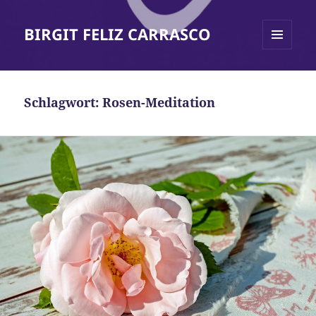
BIRGIT FELIZ CARRASCO
MENÜ
UND
WIDGETS
Schlagwort:
Rosen-Meditation