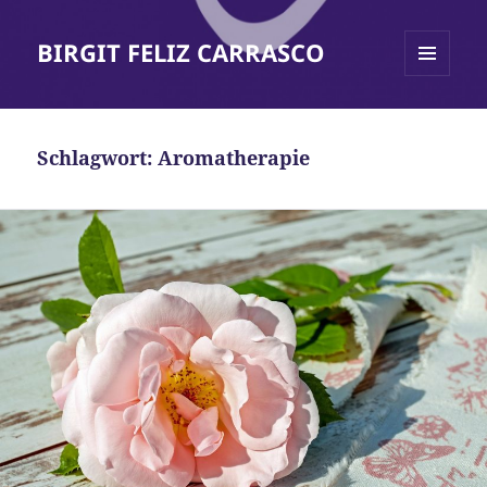
BIRGIT FELIZ CARRASCO
MENÜ
UND
WIDGETS
Schlagwort:
Aromatherapie