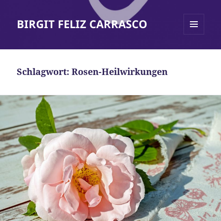
BIRGIT FELIZ CARRASCO
MENÜ
UND
WIDGETS
Schlagwort:
Rosen-Heilwirkungen