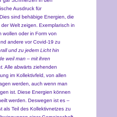
r gar Schmerzen in den
sche Ausdruck für
Dies sind behäbige Energien, die
n der Welt zeigen. Exemplarisch in
n wollen oder in Form von
 und andere vor Covid-19 zu
rall und zu jedem Licht hin
 weil man – mit ihren
t.
Alle abwärts ziehenden
g im Kollektivfeld, von allen
tragen werden, auch wenn man
ogen ist. Diese Energien können
eilt werden. Deswegen ist es –
st als Teil des Kollektivnetzes zu