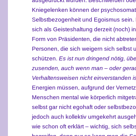
ausgedrückt wurden. Beschwerden ode
Kniegelenken können der psychosomati
Selbstbezogenheit und Egoismus sein. 
sich als Geisteshaltung derzeit (noch) i
Form von Präsidenten, die nicht abtrete
Personen, die sich weigern sich selbst
schützen.
Es ist nun dringend nötig, übe
zusenden, auch wenn man – oder gerade
Verhaltensweisen nicht einverstanden is
Energien müssen, aufgrund der Vernetzun
Menschen mental wie körperlich mitge
selbst gar nicht egohaft oder selbstbez
jedoch auch kollektiv umgekehrt ausgeh
wie schon oft erklärt – wichtig, sich selb