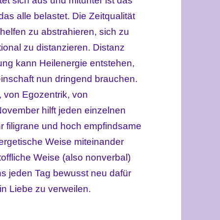
et sich aus und mitunter ist das
das alle belastet. Die Zeitqualität
elfen zu abstrahieren, sich zu
ional zu distanzieren. Distanz
ung kann Heilenergie entstehen,
inschaft nun dringend brauchen.
 von Egozentrik, von
 November hilft jeden einzelnen
ehr filigrane und hoch empfindsame
nergetische Weise miteinander
toffliche Weise (also nonverbal)
ns jeden Tag bewusst neu dafür
 in Liebe zu verweilen.