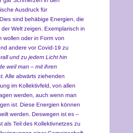
r gar Schmerzen in den
sche Ausdruck für
Dies sind behäbige Energien, die
n der Welt zeigen. Exemplarisch in
n wollen oder in Form von
 und andere vor Covid-19 zu
rall und zu jedem Licht hin
 weil man – mit ihren
t.
Alle abwärts ziehenden
g im Kollektivfeld, von allen
tragen werden, auch wenn man
ogen ist. Diese Energien können
eilt werden. Deswegen ist es –
st als Teil des Kollektivnetzes zu