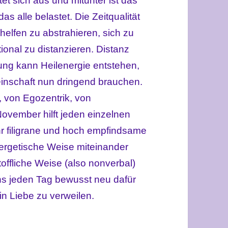
et sich aus und mitunter ist das
das alle belastet. Die Zeitqualität
elfen zu abstrahieren, sich zu
ional zu distanzieren. Distanz
ung kann Heilenergie entstehen,
inschaft nun dringend brauchen.
 von Egozentrik, von
 November hilft jeden einzelnen
ehr filigrane und hoch empfindsame
nergetische Weise miteinander
toffliche Weise (also nonverbal)
ns jeden Tag bewusst neu dafür
 in Liebe zu verweilen.