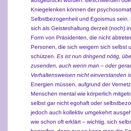
ausgedrückt wurden. Beschwerden ode
Kniegelenken können der psychosomati
Selbstbezogenheit und Egoismus sein. 
sich als Geisteshaltung derzeit (noch) i
Form von Präsidenten, die nicht abtrete
Personen, die sich weigern sich selbst
schützen.
Es ist nun dringend nötig, übe
zusenden, auch wenn man – oder gerade
Verhaltensweisen nicht einverstanden is
Energien müssen, aufgrund der Vernetzun
Menschen mental wie körperlich mitge
selbst gar nicht egohaft oder selbstbez
jedoch auch kollektiv umgekehrt ausgeh
wie schon oft erklärt – wichtig, sich selb