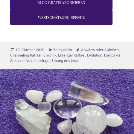
BLOG GRATIS ABONNIEREN
WERTSCHÄTZUNG-SPENDE
Veröffentlicht
Kategorien
Schlagwörter
15. Oktober 2020
Zeitqualität
Abwärts oder Aufwärts
,
am
Channeling Raffael
,
Chronik
,
Erzengel Raffael
,
Evolution
,
kompakte
Zeitqualität
,
Lichtbringer
,
Übung des Jetzt