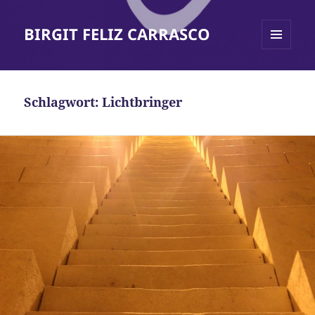
BIRGIT FELIZ CARRASCO
MENÜ
UND
WIDGETS
Schlagwort:
Lichtbringer