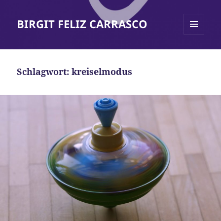
BIRGIT FELIZ CARRASCO
MENÜ
UND
WIDGETS
Schlagwort:
kreiselmodus