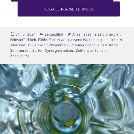
YOGA LEHRAUSBILDUNGEN
Veröffentlicht
Kategorien
Schlagwörter
31. Juli 2024
Zeitqualität
Alles hat seine Zeit
,
Energien
,
am
Feinstofflichkeit
,
Fühle
,
Fühlen was passend ist
,
Leichtigkeit
,
Liebe zu
allen was ist
,
Relaxen
,
Schwimmen
,
Schwingungen
,
Seinszustand
,
Sommerzeit
,
Surfen
,
Synergien nutzen
,
Zeitfenster fühlen
,
Zeitqualität