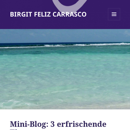
BIRGIT FELIZ CARRASCO
MENÜ
UND
WIDGETS
Mini-Blog: 3 erfrischende