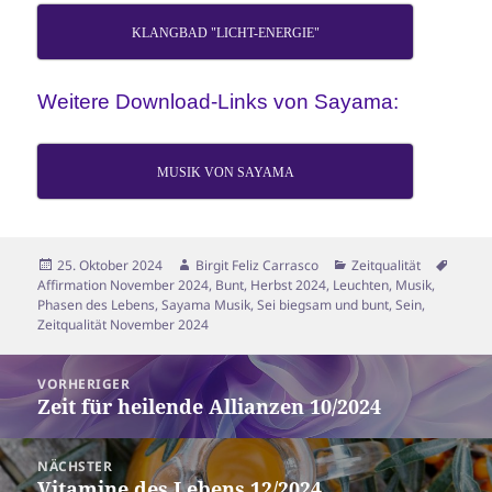
KLANGBAD "LICHT-ENERGIE"
Weitere Download-Links von Sayama:
MUSIK VON SAYAMA
Veröffentlicht
Autor
Kategorien
Schla
25. Oktober 2024
Birgit Feliz Carrasco
Zeitqualität
am
Affirmation November 2024
,
Bunt
,
Herbst 2024
,
Leuchten
,
Musik
,
Phasen des Lebens
,
Sayama Musik
,
Sei biegsam und bunt
,
Sein
,
Zeitqualität November 2024
Beitragsnavigation
VORHERIGER
Zeit für heilende Allianzen 10/2024
Vorheriger
Beitrag:
NÄCHSTER
Vitamine des Lebens 12/2024
Nächster