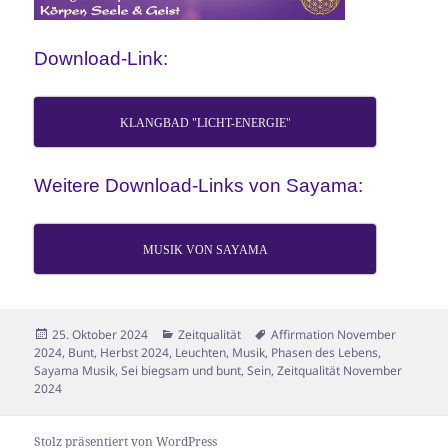
Download-Link:
KLANGBAD "LICHT-ENERGIE"
Weitere Download-Links von Sayama:
MUSIK VON SAYAMA
Veröffentlicht
Kategorien
Schlagwörter
25. Oktober 2024
Zeitqualität
Affirmation November
am
2024
,
Bunt
,
Herbst 2024
,
Leuchten
,
Musik
,
Phasen des Lebens
,
Sayama Musik
,
Sei biegsam und bunt
,
Sein
,
Zeitqualität November
2024
Stolz präsentiert von WordPress