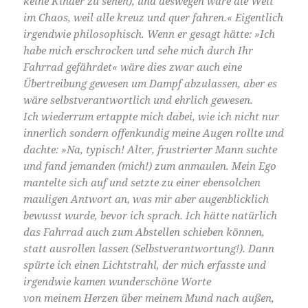
keine Kinder zu sehen), und deswegen wäre die Welt
im Chaos, weil alle kreuz und quer fahren.« Eigentlich
irgendwie philosophisch. Wenn er gesagt hätte: »Ich
habe mich erschrocken und sehe mich durch Ihr
Fahrrad gefährdet« wäre dies zwar auch eine
Übertreibung gewesen um Dampf abzulassen, aber es
wäre selbstverantwortlich und ehrlich gewesen.
Ich wiederrum ertappte mich dabei, wie ich nicht nur
innerlich sondern offenkundig meine Augen rollte und
dachte: »Na, typisch! Alter, frustrierter Mann suchte
und fand jemanden (mich!) zum anmaulen. Mein Ego
mantelte sich auf und setzte zu einer ebensolchen
mauligen Antwort an, was mir aber augenblicklich
bewusst wurde, bevor ich sprach. Ich hätte natürlich
das Fahrrad auch zum Abstellen schieben können,
statt ausrollen lassen (Selbstverantwortung!). Dann
spürte ich einen Lichtstrahl, der mich erfasste und
irgendwie kamen wunderschöne Worte
von meinem Herzen über meinem Mund nach außen,