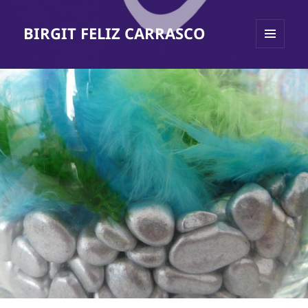
BIRGIT FELIZ CARRASCO
MENÜ
UND
WIDGETS